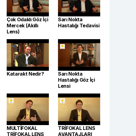
Çok Odaklı Göz İçi
Sarı Nokta
Mercek (Akıllı
Hastalığı Tedavisi
Lens)
Katarakt Nedir?
Sarı Nokta
Hastalığı Göz İçi
Lensi
MULTİFOKAL
TRİFOKAL LENS
TRİFOKAL LENS
AVANTAJLARI