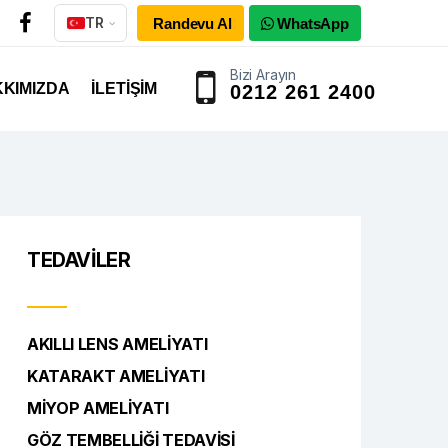
TR
Randevu Al
WhatsApp
Bizi Arayın
KIMIZDA
İLETIŞIM
0212 261 2400
TEDAVILER
AKILLI LENS AMELIYATI
KATARAKT AMELIYATI
MIYOP AMELIYATI
GÖZ TEMBELLIĞI TEDAVISI